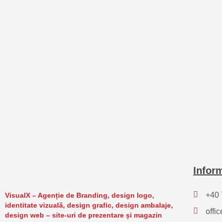
Inform
+40 
VisualX – Agenție de Branding, design logo,
identitate vizuală, design grafic, design ambalaje,
offi
design web – site-uri de prezentare și magazin