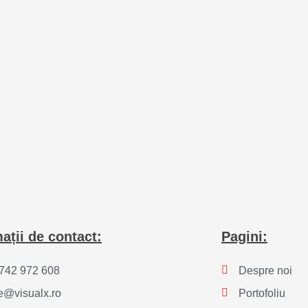
ații de contact:
Pagini:
742 972 608
Despre noi
ce@visualx.ro
Portofoliu