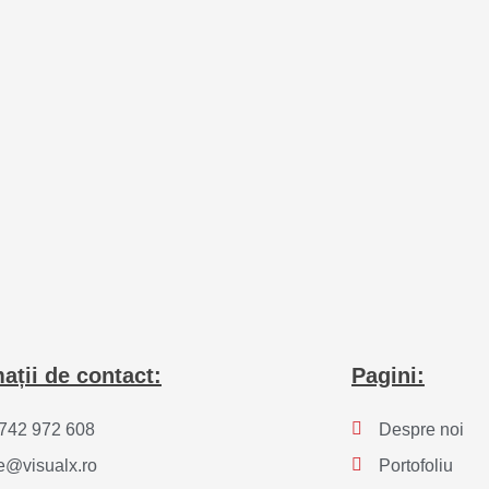
ații de contact:
Pagini:
742 972 608
Despre noi
ce@visualx.ro
Portofoliu