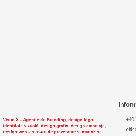
Inform
+40 
VisualX – Agenție de Branding, design logo,
identitate vizuală, design grafic, design ambalaje,
offi
design web – site-uri de prezentare și magazin